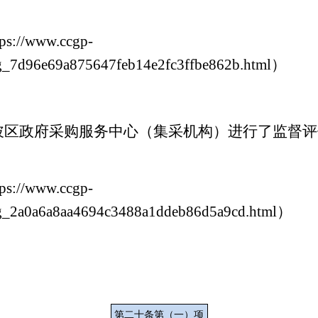
ps://www.ccgp-
xgg_7d96e69a875647feb14e2fc3ffbe862b.html）
对黄陂区政府采购服务中心（集采机构）进行了监督
ps://www.ccgp-
xgg_2a0a6a8aa4694c3488a1ddeb86d5a9cd.html）
第二十条第（一）项