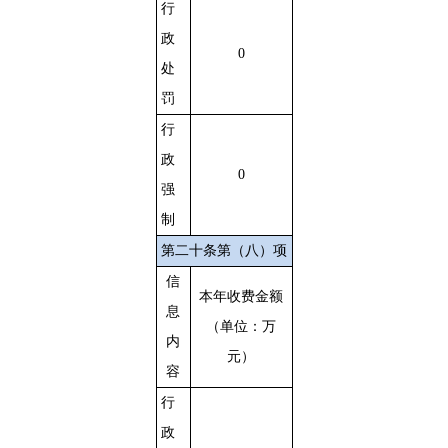
行
政
0
处
罚
行
政
0
强
制
第二十条第（八）项
信
本年收费金额
息
（单位：万
内
元）
容
行
政