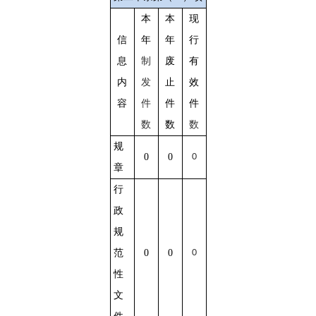
本
本
现
信
年
年
行
息
制
废
有
内
发
止
效
容
件
件
件
数
数
数
规
0
0
0
章
行
政
规
范
0
0
0
性
文