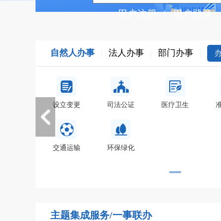
用户注册
|
用户登录
自然人办事
|
法人办事
|
部门办事
|
驾驶证
宗教
设立变更
司法公证
医疗卫生
交通运输
环保绿化
主题集成服务/一事联办