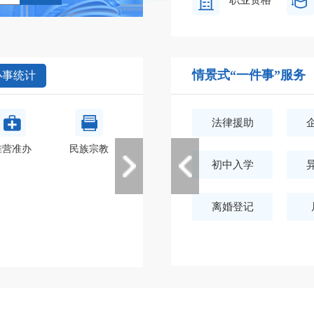
职业资格
情景式“一件事”服务
办事统计
法律援助
准营准办
民族宗教
设立变更
司法公证
初中入学
离婚登记
交通运输
环保绿化