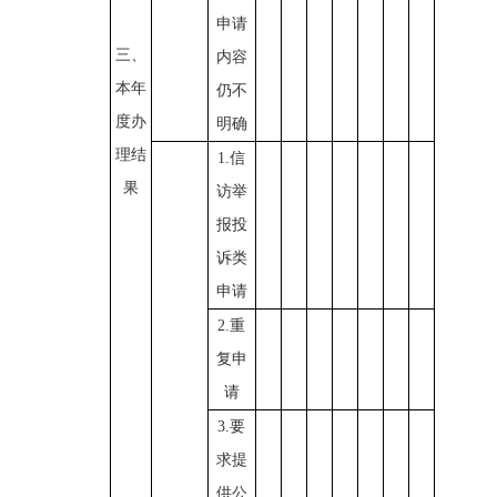
申请
三、
内容
本年
仍不
度办
明确
理结
1.信
果
访举
报投
诉类
申请
2.重
复申
请
3.要
求提
供公