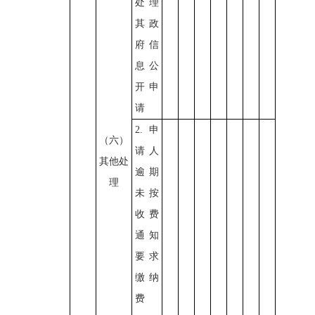
处理
其政
府信
息公
开申
请
2.申
（六）
请人
其他处
逾期
理
未按
收费
通知
要求
缴纳
费