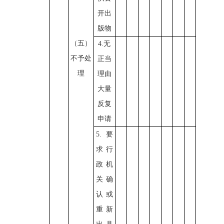
开出
版物
（五）
4.无
不予处
正当
理
理由
大量
反复
申请
5.要
求行
政机
关确
认或
重新