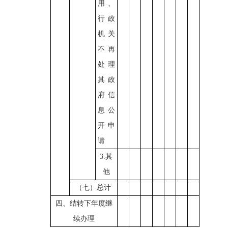
用、
行政
机关
不再
处理
其政
府信
息公
开申
请
3.其
他
（七）总计
四、结转下年度继
续办理