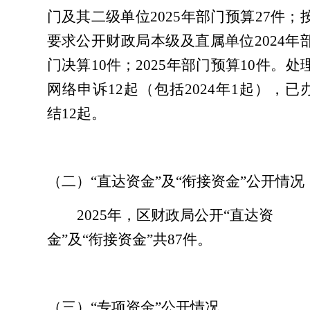
门及其二级单位
202
5
年部门预算
27
件；
要求公开财政局本级及直属单位
202
4
年
门决算
1
0
件；
202
5
年部门预算
1
0
件。处
网络申诉
12起（包括2024年1起），已
结12起。
（二）
“直达资金”及“衔接资金”公开情况
2025
年，区财政局公开
“直达资
金”及“衔接资金”共87件。
（三）
“专项资金”公开情况