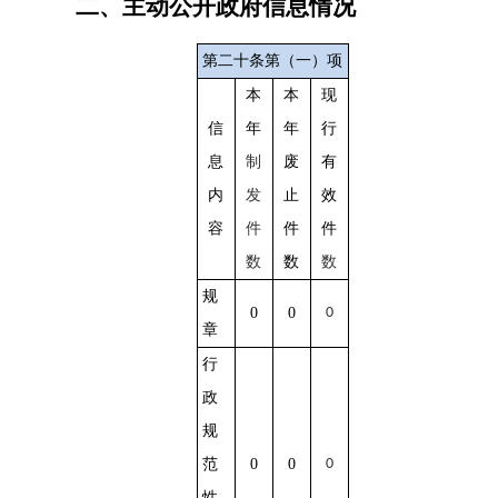
二、主动公开政府信息情况
第二十条第（一）项
本
本
现
信
年
年
行
息
制
废
有
内
发
止
效
容
件
件
件
数
数
数
规
0
0
0
章
行
政
规
范
0
0
0
性