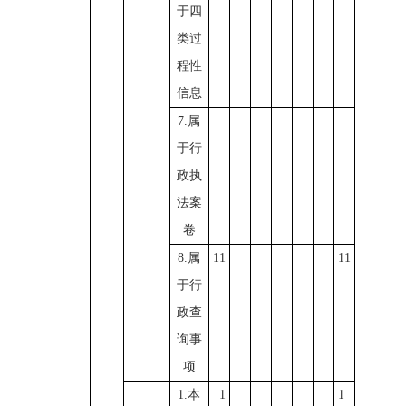
于四
类过
程性
信息
7.属
于行
政执
法案
卷
8.属
11
11
于行
政查
询事
项
1.本
1
1