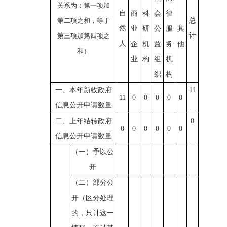
关系为：第一项加
自
商
科
会
律
第二项之和，等于
总
然
业
研
公
服
其
第三项加第四项之
计
人
企
机
益
务
他
和）
业
构
组
机
织
构
一、本年新收政府
11
11
0
0
0
0
0
信息公开申请数量
二、上年结转政府
0
0
0
0
0
0
0
信息公开申请数量
（一）予以公
开
（二）部分公
开（区分处理
的，只计这一