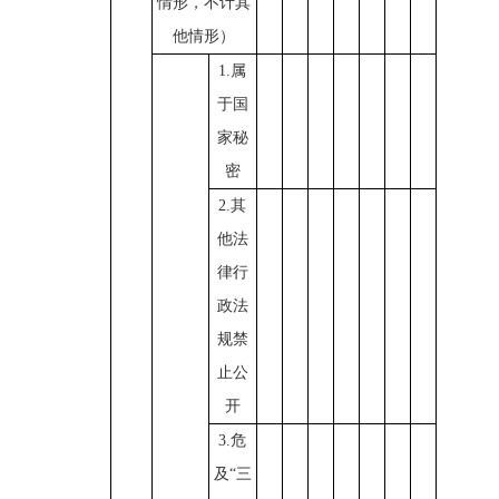
情形，不计其
他情形）
1.属
于国
家秘
密
2.其
他法
律行
政法
规禁
止公
开
3.危
及“三