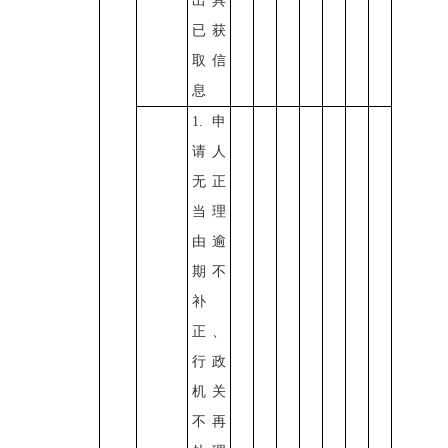
出具
已获
取信
息
1.申
请人
无正
当理
由逾
期不
补
正、
行政
机关
不再