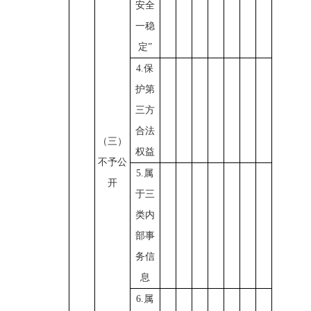
安全
一稳
定”
4.保
护第
三方
合法
（三）
权益
不予公
5.属
开
于三
类内
部事
务信
息
6.属