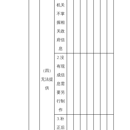
机关
不掌
握相
关政
府信
息
2.没
有现
（四）
成信
无法提
息需
供
要另
行制
作
3.补
正后