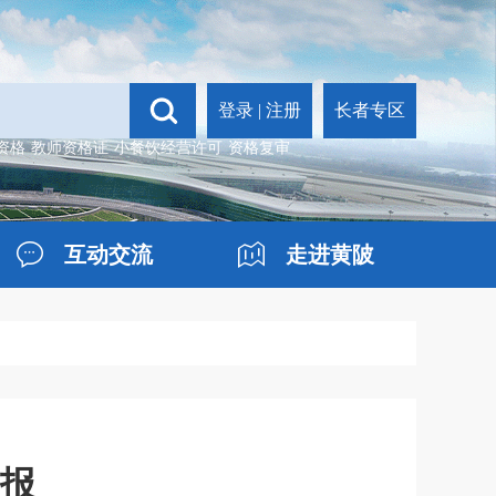
登录
|
注册
长者专区
资格
教师资格证
小餐饮经营许可
资格复审
互动交流
走进黄陂
年报