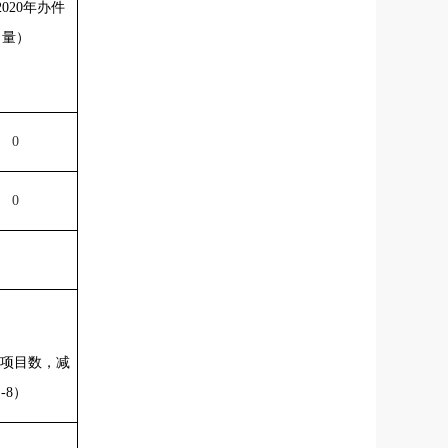
020年办件
量）
0
0
费项目数，减
-8）