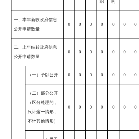
织
构
一、本年新收政府信息
0
0
0
0
0
0
0
公开申请数量
二、上年结转政府信息
0
0
0
0
0
0
0
公开申请数量
（一）予以公开
0
0
0
0
0
0
0
（二）部分公开
（区分处理的，
0
0
0
0
0
0
0
只计这一情形，
不计其他情形）