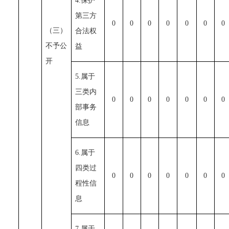
4.保护
第三方
0
0
0
0
0
0
0
（三）
合法权
不予公
益
开
5.属于
三类内
0
0
0
0
0
0
0
部事务
信息
6.属于
四类过
0
0
0
0
0
0
0
程性信
息
7.属于