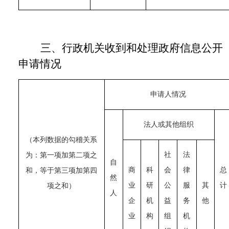
三、行政机关收到和处理政府信息公开
申请情况
申请人情况
法人或其他组织
（本列数据的勾稽关系
社
法
为：第一项加第二项之
自
商
科
会
律
总
和，等于第三项加第四
然
业
研
公
服
其
计
项之和）
人
企
机
益
务
他
业
构
组
机