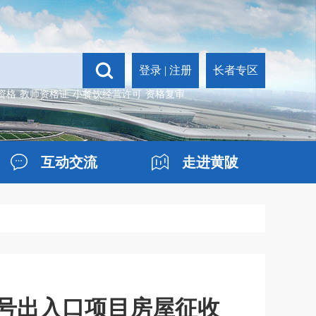
登录
|
注册
长者专区
资格
教师资格证
小餐饮经营许可
资格复审
互动交流
走进黄陂
号出入口项目房屋征收