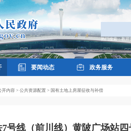
热门搜索：
教师
开
要闻动态
政务服务
公开内容
>
公共资源配置
>
国有土地上房屋征收与补偿
铁7号线（前川线）黄陂广场站四