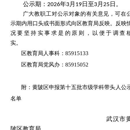
公示期：
年
月
日至
月
日。
2026
3
19
3
25
广大教职工对
公示对象
的有关意见，可在
示
期
内用口头或书面形式向区教育局反映。反映
况要坚持实事求是的原则，以便于调查
实。
区教育局人事科：
85915133
区教育局
党风办
：
85915052
附：黄陂区申报第十五批市级学科带头人公
名单
武汉市
陂区教育局