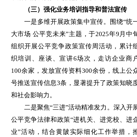
（三）强化业务培训指导和普法宣传
一是多维开展政策集中宣传。围绕
“统
大市场 公平竞未来”主题，于2025年9月中
组织开展公平竞争政策宣传周活动，累计
织培训、座谈、宣讲6场次，走访企业商
100余家，发放宣传资料300余份，线上公
号推送宣传信息3条，显著提升了政策知晓
和社会影响力。
二是聚焦
“三进”活动精准发力。深入开
公平竞争法律和政策“进机关、进党校、进
业”活动，结合黄陂实际细化工作举措，