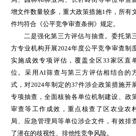
增文件数量较多，重大政策措施1件，所有
件均符合《公平竞争审查条例》规定。
二是强化第三方评估与抽查。委托第
方专业机构开展
2024年度公平竞争审查制
实施成效专项评估，覆盖全区33家区直
位。采用AI筛查与第三方评估相结合的
式，对2024年制定的37件涉企政策措施开
专项抽查，全面核验各单位机制建设、政
审查等工作成效，重点核查了区农业农
局、应急管理局等单位涉企文件，有效排
了潜在的歧视性、排他性竞争风险。