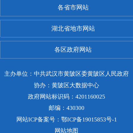
各省市网站
湖北省地市网站
各区政府网站
主办单位：中共武汉市黄陂区委黄陂区人民政府
协办：黄陂区大数据中心
政府网站标识码：4201160025
邮编：430300
网站ICP备案号：鄂ICP备19015853号-1
网站地图