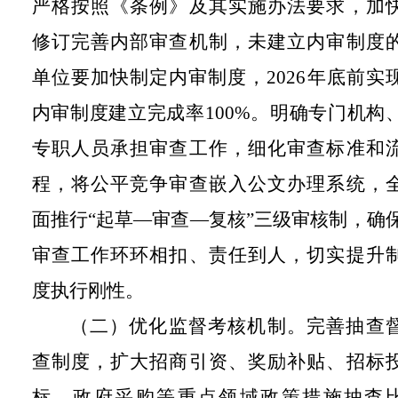
严格按照《条例》及其实施办法要求，加
修订完善内部审查机制，未建立内审制度
单位要加快制定内审制度，
2026年底前实
内审制度建立完成率100%。明确专门机构
专职人员承担审查工作，细化审查标准和
程，将公平竞争审查嵌入公文办理系统，
面推行“起草—审查—复核”三级审核制，确
审查工作环环相扣、责任到人，切实提升
度执行刚性。
（二）
优化监督考核机制。完善抽查
查制度，扩大招商引资、奖励补贴、招标
标、政府采购等重点领域政策措施抽查