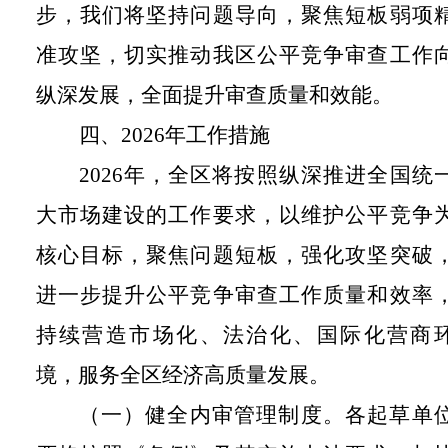
步，我们将坚持问题导向，聚焦短板弱项
准攻坚，切实推动我区公平竞争审查工作
纵深发展，全面提升审查质量和效能。
四、
2026年工作措施
2026年，全区将按照纵深推进全国统
大市场建设的工作要求，以维护公平竞争
核心目标，聚焦问题短板，强化攻坚突破
进一步提升公平竞争审查工作质量和效率
持续营造市场化、法治化、国际化营商
境，服务全区经济高质量发展。
（一）
健全内审管理制度。各起草单