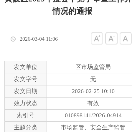
情况的通报
2026-03-04 11:06
发文单位
区市场监管局
发文字号
无
发文日期
2026-02-25 10:10
效力状态
有效
索引号
010898141/2026-04914
主题分类
市场监管、安全生产监管