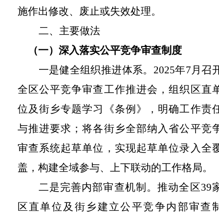
施作出修改、废止或失效处理。
二、主要做法
（一）深入落实公平竞争审查制度
一是健全组织推进体系。
2025年7月召
全区公平竞争审查工作推进会，组织区直
位及街乡专题学习《条例》，明确工作责
与推进要求；将各街乡全部纳入省公平竞
审查系统起草单位，实现起草单位录入全
盖，构建全域参与、上下联动的工作格局。
二是完善内部审查机制。推动全区
39
区直单位及街乡建立公平竞争内部审查