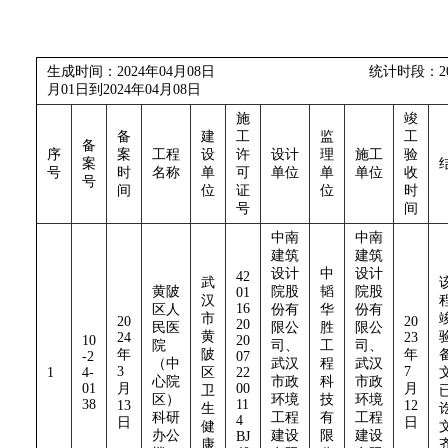
生成时间：2024年04月08日 统计时段：202
月01日到2024年04月08日
施
竣
备
建
工
监
工
备
序
案
工程
设
许
设计
理
施工
验
案
号
时
名称
单
可
单位
单
单位
收
号
间
位
证
位
时
号
间
中南
中南
建筑
建筑
设计
中
设计
42
武
黄陂
院股
韬
院股
01
汉
16
区人
份有
华
份有
市
20
20
20
民医
限公
胜
限公
黄
24
23
10
20
院
司、
工
司、
年
陂
年
-2
07
（中
武汉
程
武汉
3
7
1
4-
区
22
心院
市政
科
市政
01
月
00
月
卫
区）
环境
技
环境
38
11
13
12
生
科研
工程
有
工程
4
日
日
健
办公
建设
限
建设
BJ
康