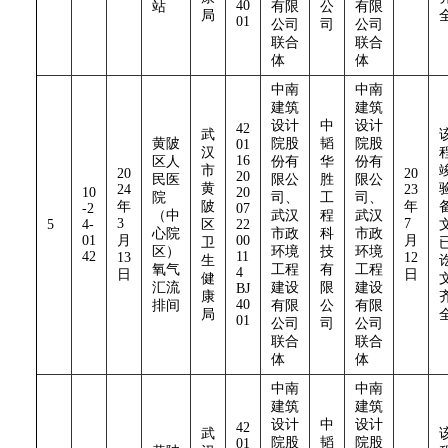
40
站
有限
公
有限
局
01
公司
司
公司
联合
联合
体
体
中南
中南
建筑
建筑
设计
中
设计
42
武
黄陂
院股
韬
院股
01
汉
16
区人
份有
华
份有
市
20
20
20
民医
限公
胜
限公
黄
24
23
10
20
院
司、
工
司、
年
陂
年
-2
07
（中
武汉
程
武汉
3
7
5
4-
区
22
心院
市政
科
市政
01
月
00
月
卫
区）
环境
技
环境
42
11
13
12
生
氧气
工程
有
工程
4
日
日
健
汇流
建设
限
建设
BJ
康
40
排间
有限
公
有限
局
01
公司
司
公司
联合
联合
体
体
中南
中南
建筑
建筑
设计
中
设计
42
武
院股
韬
院股
01