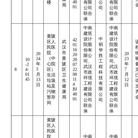
40
楼
有限
公
有限
局
01
公司
司
公司
联合
联合
体
体
中南
中南
建筑
建筑
黄陂
设计
中
设计
42
区人
武
院股
韬
院股
01
民医
汉
16
份有
华
份有
院
市
20
20
20
限公
胜
限公
（中
黄
24
23
10
20
司、
工
司、
年
心院
陂
年
-2
07
武汉
程
武汉
3
7
8
4-
区）
区
22
市政
科
市政
01
月
00
月
生活
卫
环境
技
环境
45
11
13
12
垃圾
生
工程
有
工程
4
日
日
站及
健
建设
限
建设
BJ
污物
康
40
有限
公
有限
暂存
局
01
公司
司
公司
间
联合
联合
体
体
黄陂
区人
民医
院
中南
中南