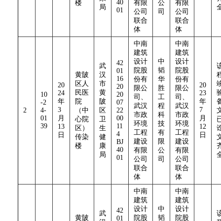
40
楼
有限
公
有限
局
01
公司
司
公司
联合
联合
体
体
中南
中南
建筑
建筑
设计
中
设计
42
武
院股
韬
院股
01
黄陂
汉
16
份有
华
份有
区人
市
20
20
20
限公
胜
限公
民医
黄
24
23
10
20
司、
工
司、
年
院
陂
年
-2
07
武汉
程
武汉
3
7
2
4-
（中
区
22
市政
科
市政
01
月
00
月
心院
卫
环境
技
环境
39
11
13
12
区）
生
工程
有
工程
4
日
日
传染
健
建设
限
建设
BJ
楼
康
40
有限
公
有限
局
01
公司
司
公司
联合
联合
体
体
中南
中南
建筑
建筑
设计
中
设计
42
武
黄陂
院股
韬
院股
01