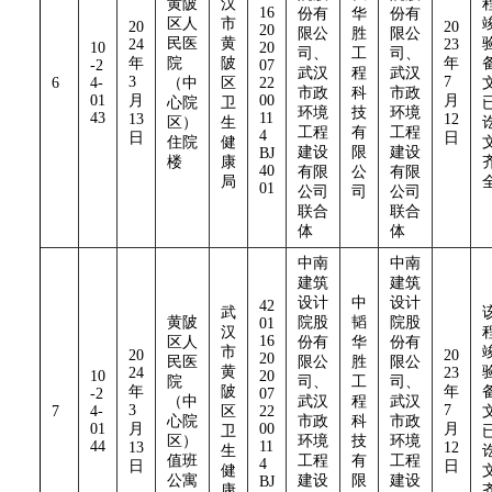
黄陂
汉
16
份有
华
份有
区人
市
20
20
20
限公
胜
限公
民医
黄
24
23
10
20
司、
工
司、
年
院
陂
年
-2
07
武汉
程
武汉
3
7
6
4-
（中
区
22
市政
科
市政
01
月
00
月
心院
卫
环境
技
环境
43
11
13
12
区）
生
工程
有
工程
4
日
日
住院
健
建设
限
建设
BJ
楼
康
40
有限
公
有限
局
01
公司
司
公司
联合
联合
体
体
中南
中南
建筑
建筑
设计
中
设计
42
武
黄陂
院股
韬
院股
01
汉
16
区人
份有
华
份有
市
20
20
20
民医
限公
胜
限公
黄
24
23
10
20
院
司、
工
司、
年
陂
年
-2
07
（中
武汉
程
武汉
3
7
7
4-
区
22
心院
市政
科
市政
01
月
00
月
卫
区）
环境
技
环境
44
11
13
12
生
值班
工程
有
工程
4
日
日
健
公寓
建设
限
建设
BJ
康