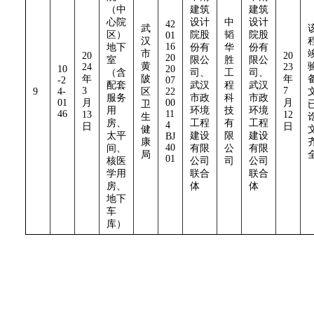
（中
建筑
建筑
心院
设计
中
设计
42
武
区）
院股
韬
院股
01
汉
16
地下
份有
华
份有
市
20
20
20
室
限公
胜
限公
黄
24
23
10
20
（含
司、
工
司、
年
陂
年
-2
07
配套
武汉
程
武汉
3
7
9
4-
区
22
服务
市政
科
市政
01
月
00
月
卫
用
环境
技
环境
46
11
13
12
生
房、
工程
有
工程
4
日
日
健
太平
建设
限
建设
BJ
康
40
间、
有限
公
有限
局
01
核医
公司
司
公司
学用
联合
联合
房、
体
体
地下
车
库）