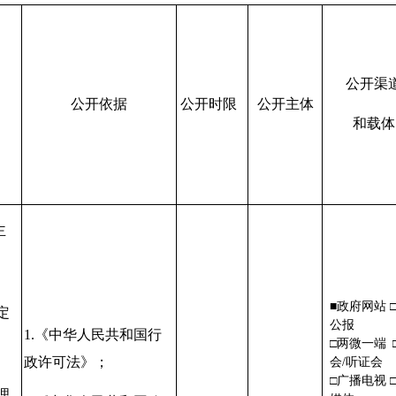
公开渠
公开依据
公开时限
公开主体
和载体
主
、
■政府网站 
定
公报
1.
《中华人民共和国行
□两微一端 
政许可法》；
会/听证
、
□广播电视 
理