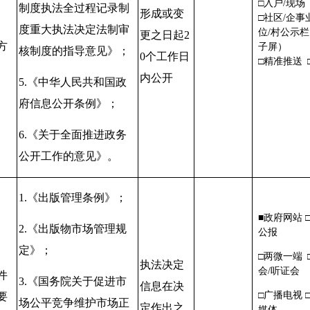
、
□入户/现场
制度执法全过程记录制
形成或变
□社区/企事
度重大执法决定法制审
位/村公示
更之日起
2
方
子屏）
核制度的指导意见》；
0
个工作日
□精准推送 
内公开
5.
《中华人民共和国政
府信息公开条例》；
6.
《关于全面推进政务
公开工作的意见》
。
1.
《出版管理条例》；
■政府网站 
2.
《出版物市场管理规
公报
定》；
□两微一端 
执法决定
会/听证
件
3.
《国务院关于促进市
信息在决
□广播电视 
要
场公平竞争维护市场正
定作出之
媒体