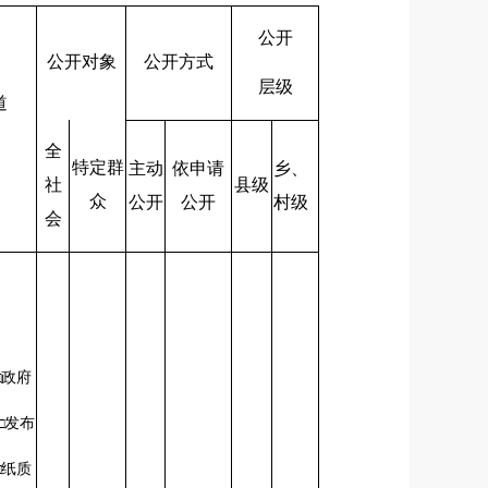
公开
公开对象
公开方式
层级
道
全
特定群
主动
依申请
乡、
社
县级
众
公开
公开
村级
会
□政府
□发布
会
□纸质