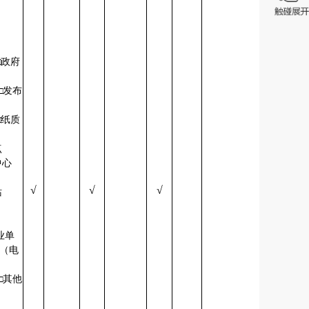
□政府
□发布
会
□纸质
阅点
中心
√
√
√
务站
业单
栏（电
□其他