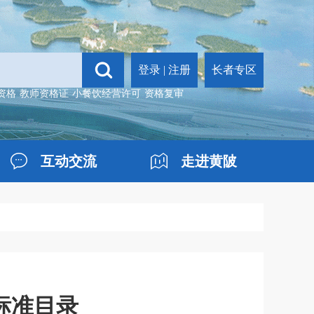
登录
|
注册
长者专区
资格
教师资格证
小餐饮经营许可
资格复审
互动交流
走进黄陂
标准目录