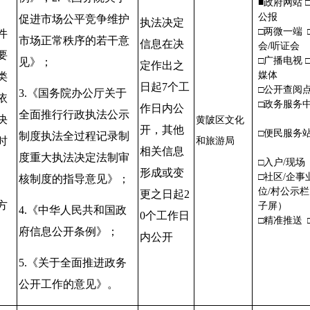
■政府网站 
公报
促进市场公平竞争维护
执法决定
□两微一端 
件
市场正常秩序的若干意
信息在决
会/听证
要
□广播电视 
见》；
定作出之
媒体
类
日起
7
个工
□公开查
3.
《国务院办公厅关于
依
□政务服务
作日内公
全面推行行政执法公示
决
黄陂区文化
开，其他
□便民服
制度执法全过程记录制
时
和旅游局
相关信息
度重大执法决定法制审
、
□入户/现场
形成或变
□社区/企事
核制度的指导意见》；
位/村公示
更之日起
2
方
子屏）
4.
《中华人民共和国政
0
个工作日
□精准推送 
府信息公开条例》；
内公开
5.
《关于全面推进政务
公开工作的意见》
。