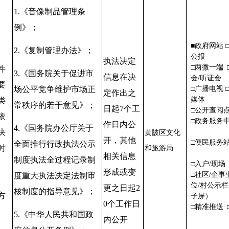
1.
《音像制品管理条
例》；
■政府网站 
2.
《复制管理办法》；
公报
执法决定
□两微一端 
件
3.
《国务院关于促进市
信息在决
会/听证
要
场公平竞争维护市场正
□广播电视 
定作出之
媒体
类
常秩序的若干意见》；
日起
7
个工
□公开查
依
□政务服务
作日内公
4.
《国务院办公厅关于
决
黄陂区文化
开，其他
□便民服
全面推行行政执法公示
时
和旅游局
相关信息
制度执法全过程记录制
、
□入户/现场
形成或变
□社区/企事
度重大执法决定法制审
位/村公示
更之日起
2
核制度的指导意见》；
方
子屏）
0
个工作日
□精准推送 
5.
《中华人民共和国政
内公开