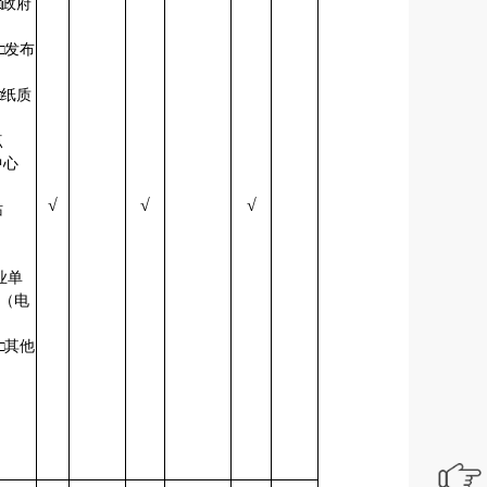
□政府
□发布
会
□纸质
阅点
中心
√
√
√
务站
业单
栏（电
□其他