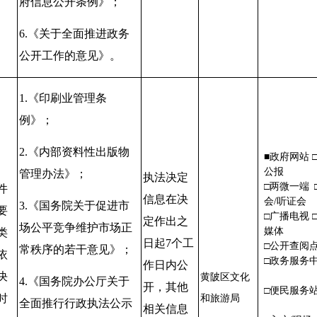
府信息公开条例》；
6.
《关于全面推进政务
公开工作的意见》
。
1.
《印刷业管理条
例》；
2.
《内部资料性出版物
■政府网站 
公报
管理办法》；
执法决定
□两微一端 
件
信息在决
会/听证
3.
《国务院关于促进市
要
□广播电视 
定作出之
场公平竞争维护市场正
媒体
类
日起
7
个工
□公开查
常秩序的若干意见》；
依
□政务服务
作日内公
决
黄陂区文化
4.
《国务院办公厅关于
开，其他
□便民服
时
和旅游局
全面推行行政执法公示
相关信息