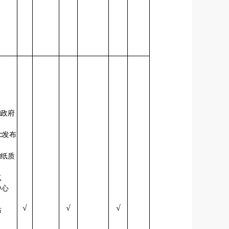
□政府
□发布
会
□纸质
阅点
中心
√
√
√
务站