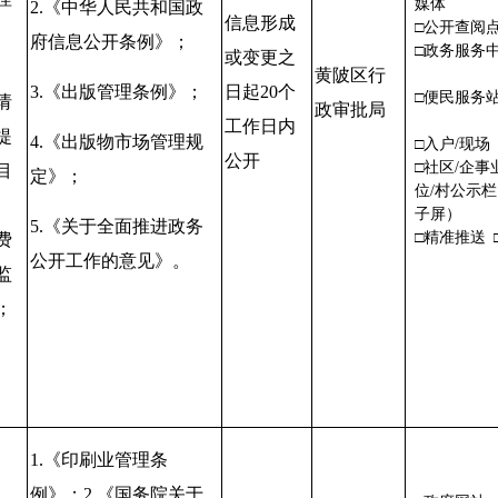
媒体
2.
《中华人民共和国政
信息形成
□公开查
府信息公开条例》；
□政务服务
或变更之
、
黄陂区行
3.
《出版管理条例》；
日起
20
个
□便民服
请
政审批局
工作日内
提
4.
《出版物市场管理规
□入户/现场
公开
□社区/企事
目
定》；
位/村公示
、
子屏）
5.
《关于全面推进政务
□精准推送 
费
公开工作的意见》
。
监
；
1.
《印刷业管理条
例》；
2.
《国务院关于