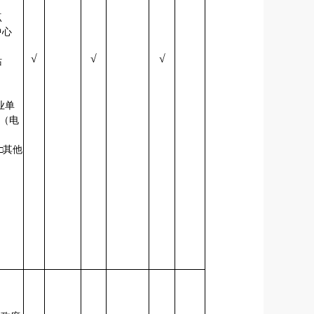
阅点
中心
√
√
√
务站
业单
栏（电
□其他