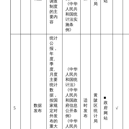
站
调查
《中华
局
制度
人民共
的主
和国统
要内
计法实
容
施条
例》
统计
公
报，
年
度、
季
度、
《中华
月度
人民共
主要
和国统
统计
计法》
数
《中华
据，
人民共
黄
■
按国
和国政
适
陂
政
数据
家规
府信息
时
区
府
5
√
发布
定对
公开条
发
统
网
外发
例》
布
计
站
布的
《中华
局
重大
人民共