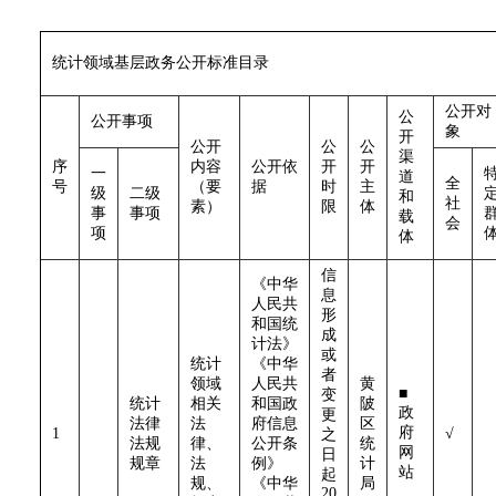
统计领域基层政务公开标准目录
公开对
公
公开事项
象
开
公开
公
公
渠
序
内容
公开依
开
开
一
道
全
号
（要
据
时
主
级
二级
和
社
素）
限
体
事
事项
载
会
项
体
信
《中华
息
人民共
形
和国统
成
计法》
或
统计
《中华
者
领域
人民共
黄
■
变
统计
相关
和国政
陂
政
更
法律
法
府信息
区
府
1
√
之
法规
律、
公开条
统
网
日
规章
法
例》
计
站
起
规、
《中华
局
20