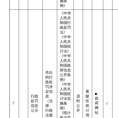
施条
例》
《中华
人民共
和国行
政处罚
法》
《中华
人民共
和国统
计法》
《中华
人民共
和国政
府信息
作出
公开条
的行
例》
政处
《中华
罚决
人民共
定信
黄
和国统
■
行政
息
适
陂
政
计法实
处罚
（法
时
区
府
7
施条
√
信息
律、
公
统
网
例》
公示
行政
开
计
站
《统计
法规
局
执法监