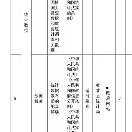
国情
和国统
国力
计法实
普查
施条
统
数据
例》
计
和重
数
要统
据
计调
查相
关数
据
《中华
人民共
和国统
计法》
《中华
统计
人民共
黄
■
数据
和国政
适
陂
政
数据
发布
府信息
时
区
府
6
√
解读
后的
公开条
发
统
网
配套
例》
布
计
站
解读
《中华
局
人民共
和国统
计法实