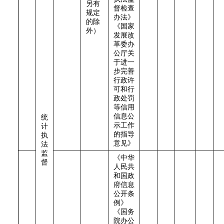
另有
督检查
规定
办法》
的除
《国家
外）
发展改
革委办
公厅关
于进一
步完善
行政许
可和行
政处罚
等信用
信息公
统
示工作
计
的指导
执
意见》
法
监
《中华
督
人民共
和国政
府信息
公开条
例》
《国务
院办公