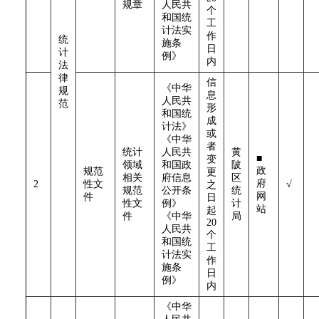
规章
人民共
个
和国统
工
计法实
作
统
施条
日
计
例》
内
法
律
信
《中华
规
息
人民共
范
形
和国统
成
计法》
或
《中华
者
统计
人民共
黄
■
变
领域
和国政
陂
政
规范
更
相关
府信息
区
府
2
性文
√
之
规范
公开条
统
网
件
日
性文
例》
计
站
起
件
《中华
局
20
人民共
个
和国统
工
计法实
作
施条
日
例》
内
《中华