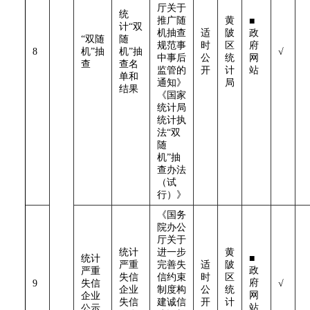
厅关于
统
推广随
黄
■
计“双
机抽查
适
陂
政
“双随
随
规范事
时
区
府
8
机”抽
机”抽
√
中事后
公
统
网
查
查名
监管的
开
计
站
单和
通知》
局
结果
《国家
统计局
统计执
法“双
随
机”抽
查办法
（试
行）》
《国务
院办公
厅关于
统计
进一步
黄
统计
■
严重
完善失
适
陂
政
严重
失信
信约束
时
区
府
9
失信
√
企业
制度构
公
统
网
企业
失信
建诚信
开
计
站
公示