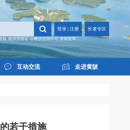
登录
|
注册
长者专区
资格
教师资格证
小餐饮经营许可
资格复审
互动交流
走进黄陂
的若干措施