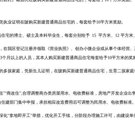
凭执业证明在陂购买新建普通商品住宅的，每套给予10平方米奖励。
住宅的博士、硕士及本科毕业生，每套分别给予 15 平方米、12 平方米
日以来，在我区登记注册并领取《营业执照》、创办小微企业或从事个体经营
保3个月以上的人员，其本人购买新建普通商品住宅每套给予10平方米的奖
的多孩家庭，凭新生儿证明，在陂购买新建普通商品住宅，生育二孩家庭
租”“商改住”,合理调整商办类房屋用水、电收费标准，房地产开发企业出
向住建部门集中申报，承担相应改造费用后可调整为民用水、电收费标准
深化“拿地即开工”举措，优化开工手续，分阶段办理施工许可，由建设