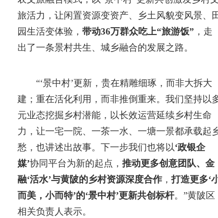
旅活力，让闲置资源变资产、乡土风貌变风景、
园生活变体验，
带动36万群众吃上“旅游饭”
，走
出了一条景村共生、城乡融合的发展之路。
“‘景中村’更新，贵在精雕细琢，而非大拆大
建；重在活化利用，而非推倒重来。我们坚持以
元业态挖掘乡村潜能，以长效运营延续乡村生命
力，让一宅一院、一茶一水、一塘一景都承载起
愁，也讲述出故事。下一步我们也将以
‘政银企
媒’
协同平台为新的起点，
推动更多创意团队、金
融‘活水’与黄陂的乡村资源深度合作
，
打造更多‘
而美，小而特’的‘景中村’更新共创标杆
。”黄陂区
相关负责人表示。