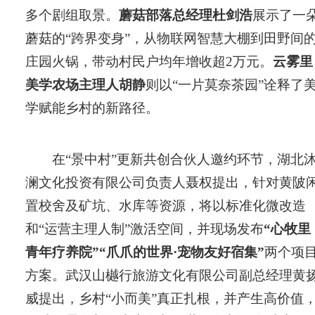
多个剧组取景。
蘑菇部落总经理杜剑浩
展示了一
蘑菇的“跨界变身”，从物联网智慧大棚到田野间
庄园火锅，带动村民户均年增收超2万元。
云雾里
美学农场主理人胡静
则以“一片莫奈茶园”诠释了
学赋能乡村的新路径。
在“景中村”更新共创合伙人邀约环节，湖北
澜文化投资有限公司负责人聂权提出，针对黄陂
置校舍及矿坑、水库等资源，将以标准化微改造
和“运营主理人制”激活空间，并现场发布
“心牧里
青年疗养院”“爪爪的世界·宠物友好宿集”
两个项
方案。武汉山樾行旅游文化有限公司副总经理黄
威提出，乡村“小而美”真正扎根，并产生高价值