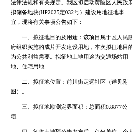
法律法规和有关规定。我区拟启动黄陂区人民政
拟储备地块
(HP202
5
定
032
号）建设用地征地事
宜，现将有关事项公告如下：
一、拟征地目的及用途：该项目属于区人民
府组织实施的成片开发建设用地，本次拟征地目
为公共利益需要。拟征地土地用途为交通场站用
地
、
住宅用地
。
二、拟征地位置：
前川街定远社区
（详见附
图）。
三、拟征地勘测定界面积：总面积
0.8877
公
顷。
四、征收土地预公告发布后，
任何单位、个