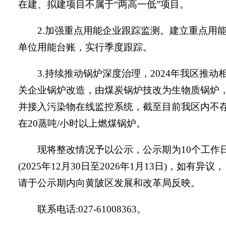
在建、拟建项目不属于“两高一低”项目。
2.
加强重点用能企业跟踪监测。建立重点用
单位用能台账，实行季度跟踪。
3.
持续推动锅炉深度治理，
2024
年我区推动
关企业锅炉改造，由煤炭锅炉技改为生物质锅炉
并接入污染物在线监控系统，截至目前我区内不
在
20
蒸吨
/
小时以上燃煤锅炉。
现将整改情况予以公示，公示期为
10
个工作
(2025
年
12
月
30
日至
2026
年
1
月
13
日
)
，如有异议，
请于公示期内向
黄陂区发展和改革局
反映。
联系电话
:027-
61008363
。