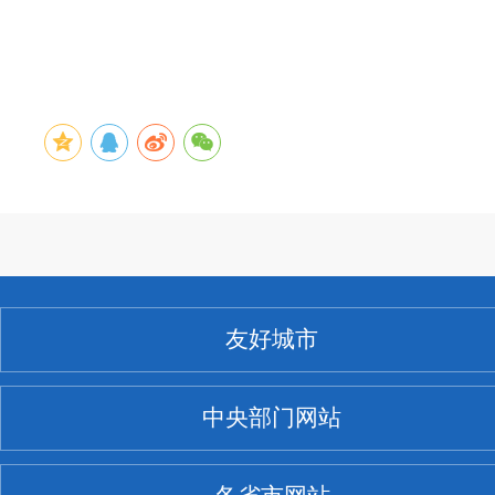
友好城市
中央部门网站