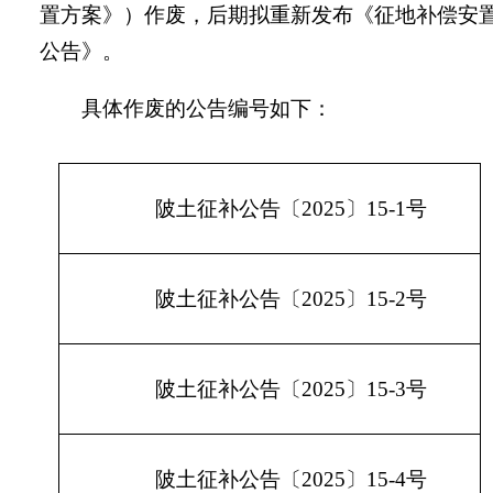
置方案》
）
作废，
后期拟重新发布
《征地补偿安
公告》
。
具体
作废的
公告
编
号如下：
陂土征补公告〔
202
5
〕
15-1
号
陂土征补公告〔
202
5
〕
15-2
号
陂土征补公告〔
202
5
〕
15-3
号
陂土征补公告〔
202
5
〕
15-4
号