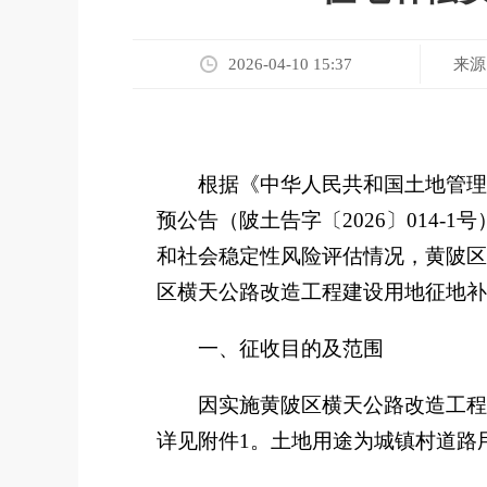
来源
2026-04-10 15:37
根据《中华人民共和国土地管理
预公告（
陂土告字
〔
202
6
〕
0
1
4-
1
号
和社会稳定性风险评估情况，黄陂区
区横天公路改造工程建设用地征地补
一、征收目的及范围
因实施
黄陂区横天公路改造工程
详见附件
1
。土地用途为
城镇村道路