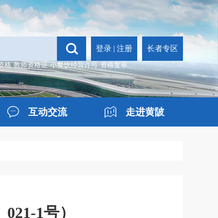
登录
|
注册
长者专区
资格
教师资格证
小餐饮经营许可
资格复审
互动交流
走进黄陂
21-1号）