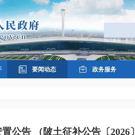
热门搜索：
教师
开
要闻动态
政务服务
置公告 （陂土征补公告〔2026〕0