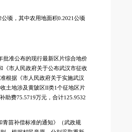
2
公顷，其中农用地面积
0.2021
公顷
年批准公布的现行最新区片综合地价
和《市人民政府关于公布武汉市征收
标准根据《市人民政府关于实施武汉
征收土地涉及黄陂区
I
I
类
1
个征地区片
补助费
75.5719
万元，合计
125.9532
和青苗补偿标准的通知》（武政规