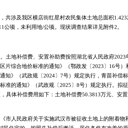
，共涉及我区
横店街红星村
农民集体土地总面积
1.423
11
公顷，
未利用地
/
公顷
。现状调查
结果详见附件
2
。
费。
土地补偿费、安置补助费按照湖北省人民政府
2023
区片综合地价标准的通知》（鄂政发〔
2023
〕
16
号）
通知》（武政规〔
2024
〕
7
号）规定执行，青苗补偿
标准的通知》（武政规〔
202
5
〕
8
号）规定执行。拟
顷，具体补偿费用如下：土地补偿费
50.3813
万元、安置
照《市人民政府关于实施武汉市被征收土地上的附着物