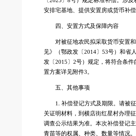
〔
202
5
〕
8
号）规定标准补偿。涉及
安排宅基地、提供安置房或货币补偿
四、安置方式及保障内容
对被征地农民拟采取货币安置和
见》（鄂政发〔
2014
〕
53
号）和省
发〔
2015
〕
2
号）规定，将符合条件
置方案详见附件
3
。
五、其他事项
1.
补偿登记方式及期限。
请被
关证明材料，到
横店街红星村
办理征
调查公示结果为准。本次补偿登记主
青苗等的权属、种类、数量等情况。