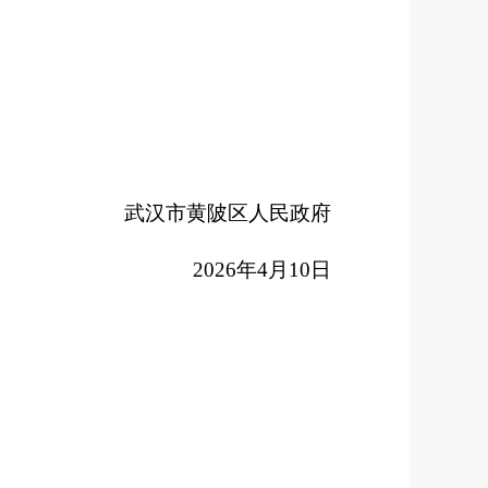
武汉市黄陂
区人民政府
202
6
年
4
月
10
日