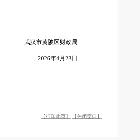
武汉市黄陂区财政局
2026
年
4
月
23
日
【打印此页】
【关闭窗口】