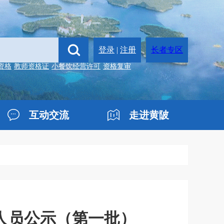
登录
|
注册
长者专区
资格
教师资格证
小餐饮经营许可
资格复审
互动交流
走进黄陂
用人员公示（第一批）