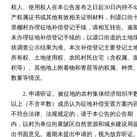
权人、使用权人在本公告发布之日起
30
日内持不
产权属证书或其他有效相关证明材料，到
滠口街
里棚村
办理征地补偿登记手续，请相互转告。逾
未办理征地补偿登记手续的，以
滠口
街
道
的土地
状调查公示结果为准。本次补偿登记主要登记土
所有权、土地使用权、农民村民住宅（含权属、
积等）、其他地上附着物和青苗等的权属、种类
数量等情况。
2.
申请听证。
被征地的农村集体经济组织半
以上（不含半数）成员认为征地补偿安置方案内
不符合法律、法规规定的，请于本公告
的公告期
内，以村为单位向黄陂区自然资源和城乡建设局
出书面意见。逾期未提出申请的，视为放弃听证