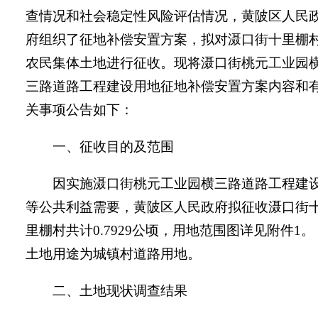
查情况和社会稳定性风险评估情况，黄陂区人民
府组织了征地补偿安置方案，拟对
滠口街十里棚
农民集体土地进行征收。现将滠口街桃元工业园
三
路
道路工程建设用地
征地补偿安置方案内容和
关事项公告如下：
一、征收目的及范围
因实施
滠口街桃元工业园横
三
路
道路工程
建
等公共利益需要，
黄陂区
人民政府拟征收
滠口街
里棚村
共计
0.7929
公顷，用地范围图详见附件
1
。
土地用途为
城镇村道路用地
。
二、土地现状调查结果