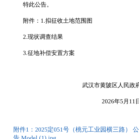
特此公告。
附件：
1.
拟征收土地范围图
2.
现状调查结果
3.
征地补偿安置方案
武汉市黄陂
区人民政
202
6
年
5
月
11
附件1：2025定051号（桃元工业园横三路） 公
告 Model (1).jpg