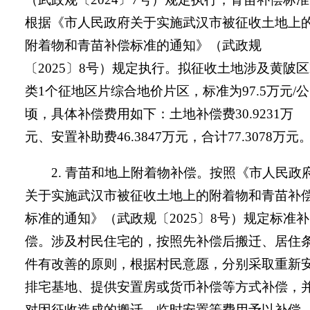
根据《市人民政府关于实施武汉市被征收土地上
附着物和青苗补偿标准的通知》（武政规
〔
202
5
〕
8
号）规定执行。拟征收土地涉及黄陂区
类
1
个征地区片综合地价片区，标准为
97.5
万元
/
公
顷，具体补偿费用如下：土地补偿费
30.9231
万
元、安置补助费
46.3847
万元，合计
77.3078
万元
2.
青苗和地上附着物补偿。
按照《市人民政
关于实施武汉市被征收土地上的附着物和青苗补
标准的通知》（武政规〔
202
5
〕
8
号）规定标准补
偿。涉及村民住宅的，按照先补偿后搬迁、居住
件有改善的原则，根据村民意愿，分别采取重新
排宅基地、提供安置房或货币补偿等方式补偿，
对因征收造成的搬迁、临时安置等费用予以补偿