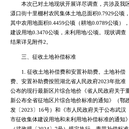
本次已对土地现状开展详尽调查，共涉及我
滠口街十里棚村
农民集体土地总面积
0.7929
公顷
其中农用地面积
0.4459
公顷（耕地
0.0789
公顷）
建设用地
0.3470
公顷，
未利用地
/
公顷
。现状调查
结果详见附件
2
。
三、征收土地补偿标准
1.
征收土地补偿费和安置补助费。
土地补偿
费、安置补助费按照湖北省人民政府
2023
年批准
公布的现行最新区片综合地价《省人民政府关于
新公布全省征地区片综合地价标准的通知》（鄂
发〔
2023
〕
16
号）和《市人民政府关于公布武汉
市征收集体建设用地和未利用地补偿标准的通知
（武政规〔
2024
〕
7
号）规定执行，青苗补偿标准