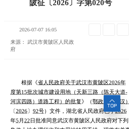
陂征〔2026〕字第020号
2026-07-07 16:05
来源： 武汉市黄陂区人民政
府
根据《
省人民政府关于武汉市黄陂区
2026
年
度第
15
批次城市建设用地（天新三路（陈天大道
-
河滨四路）道路工程）的批复
》（
鄂政土批（汉
〔
2026
〕
92
号
）文件，湖北省人民政府已于
2026
年
5
月
22
日批准同意武汉市黄陂区人民政府对下列