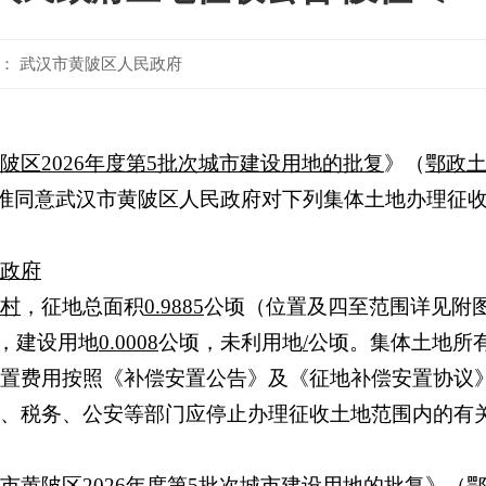
： 武汉市黄陂区人民政府
陂区
2026
年度第
5
批次城市建设用地的批复
》（
鄂政
准同意武汉市黄陂区人民政府对下列集体土地办理征
政府
村
，征地总面积
0.9885
公顷（位置及四至范围详见附
，建设用地
0.0008
公顷，未利用地
/
公顷。集体土地所
置费用按照《补偿安置公告》及《征地补偿安置协议
、税务、公安等部门应停止办理征收土地范围内的有
市黄陂区
2026
年度第
5
批次城市建设用地的批复
》（