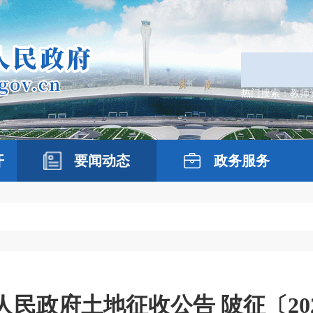
热门搜索：
教师
开
要闻动态
政务服务
民政府土地征收公告 陂征〔202