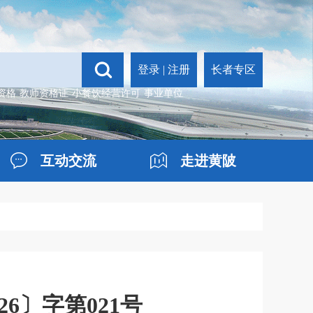
登录
|
注册
长者专区
资格
教师资格证
小餐饮经营许可
事业单位
互动交流
走进黄陂
6〕字第021号