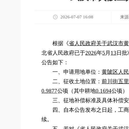
来源
2026-07-07 16:08
根据《
省人民政府关于武汉市黄
北省人民政府已于
2026
年
5
月
13
日批
公告如下：
一、申请用地单位：
黄陂区人民
二、征收土地位置：
前川街五里
0.9877
公顷（其中耕地
0.1694
公顷）
三、征地补偿标准及具体补偿安
四、自本公告发布之日起，工商
续。
五、若对《
省人民政府关于武汉