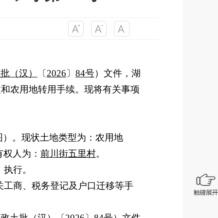
土批（汉）
〔
2026
〕
84
号
）文件，湖
收和农用地转用手续。现将有关事项
图）。现状土地类型为：农用地
有权人为：
前川街五里村
。
》执行。
关工商、税务登记及户口迁移等手
鄂政土批（汉）
〔
2026
〕
84
号
）文件