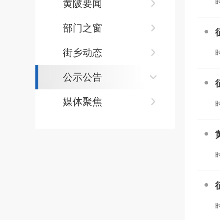
时
黄陂要闻
部门之窗
街乡动态
时
公示公告
媒体聚焦
时
时
时