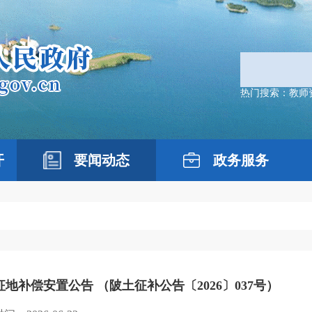
热门搜索：
教师
开
要闻动态
政务服务
征地补偿安置公告 （陂土征补公告〔2026〕037号）