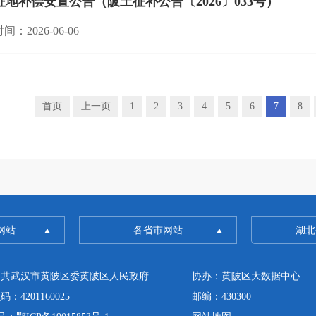
征地补偿安置公告（陂土征补公告〔2026〕033号）
间：2026-06-06
首页
上一页
1
2
3
4
5
6
7
8
网站
各省市网站
湖北
中共武汉市黄陂区委黄陂区人民政府
协办：黄陂区大数据中心
4201160025
邮编：430300