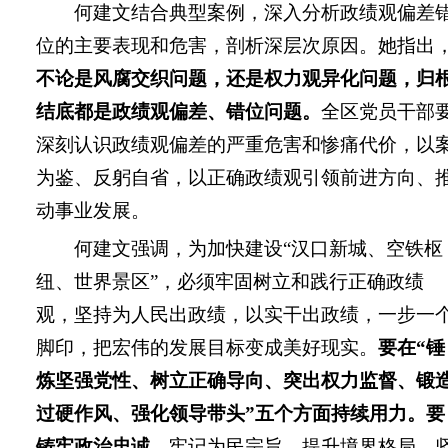
何建文结合典型案例，深入分析政绩观偏差
位的主要表现和危害，剖析深层次原因。她指出
不论是风腐交织问题，还是权力观异化问题，归
结底都是政绩观偏差、错位问题。
全区党员干部
深刻认识政绩观偏差的严重危害和惨痛代价，以
为鉴、反躬自省，以正确政绩观引领前进方向、
动事业发展。
何建文强调，为加快建设“汉口新城、空铁枢
纽、世界景区”，必须牢固树立和践行正确政绩
观，坚持为人民出政绩，以实干出政绩，一步一
脚印，把宏伟的发展目标变成美好现实。
要在“锤
炼坚强党性、树立正确导向、突出权力监督、锻
过硬作风、强化领导带头”五个方面持续用力。
要
铸牢政治忠诚
，牢记为民宗旨，提升境界格局，