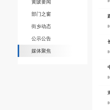
时
黄陂要闻
部门之窗
街乡动态
时
公示公告
媒体聚焦
时
时
时