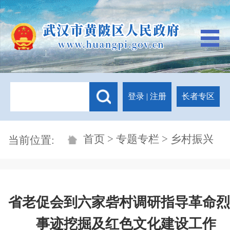
登录
|
注册
长者专区
首页
>
专题专栏
> 乡村振兴
当前位置:
省老促会到六家砦村调研指导革命烈
事迹挖掘及红色文化建设工作