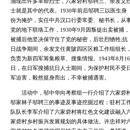
涌现出许多革命烈士，六家砦村邬聘三、余发文
士就是其中的代表。1930年前后邬聘三以医生身
份为掩护，实任中共汉口行委常委、秘书长，从
党的地下联络工作，1930年9月因叛徒出卖被捕，
被捕后他坚决保守住了党的秘密，后壮烈牺牲;抗
日战争期间，余发文任黄陂四区区粮工作组组长
负责为新四军筹集粮草、搜集情报。1943年8月16
日，在日军搜捕抗日人士期间，为保护村民不受
军迫害，毅然挺身而出，不幸被捕遇害。
活动中，邬中华向考察组一行介绍了六家砦
邬家林子邬聘三的事迹及事迹挖掘过程；驻村工
队队长李军介绍了六家砦村将红色文化建设融入
家砦村乡村振兴发展规划的具体做法。许忠祥对