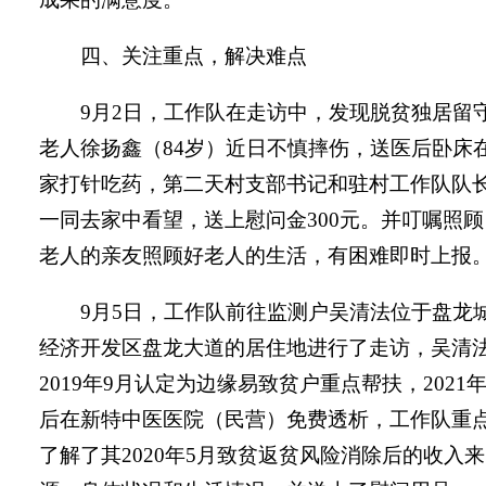
四、关注重点，解决难点
9
月
2
日
，
工作队在走访中，发现脱贫独居留
老人徐扬鑫（
84
岁）近日不慎摔伤，送医后卧床
家打针吃药，
第二天
村支部书记和驻村工作队队
一同去家中看望，送上慰问金
300
元。并叮嘱照顾
老人的亲友照顾好老人的生活，有困难即时上报
9
月
5
日，工作队前往监测户吴清法
位于
盘龙
经济开发区盘龙大道
的
居住地进行了走访，吴清
2019
年
9
月认定为边缘易致贫户重点帮扶，
2021
后在新特中医医院（民营）免费透析，工作队重
了解
了其
2020
年
5
月致贫返贫风险消除后的收入来