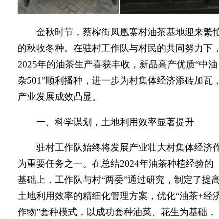
金
秋时节，
蔡榨街
凤凰寨村油茶基地迎来繁
的秋收冬种。在驻村工作队与村民的共同努力下
2025
年的油茶生产喜获丰收，新品高产优质“中油
杂
501”
顺利播种，进一步为村集体经济添砖加瓦
产业发展成效凸显。
一、科学谋划，土地利用效率显著提升
驻村工作队始终将发展产业壮大村集体经济
为重要任务之一。在总结
2024
年油茶种植经验的
基础上，工作队与村“两委”通过研究，制定了提
土地利用效率的精细化管理方案，优化“油茶
+
经
作物”套种模式，以成功套种油菜、花生为基础，