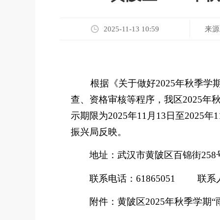
来源
2025-11-13 10:59
根
据《关于做好
2025
年秋季学
查、资格审核等程序，我区
2025
年
示期限为
2025
年
11
月
13
日至
2025
年
1
振兴局反映。
地址：武汉市黄陂区百锦街
258
联系电话：
61865051
联系
附件：黄陂区
2025
年
秋
季学期“