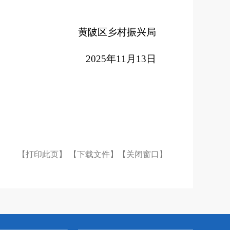
黄陂区乡村振兴局
202
5
年
11
月
13
日
【打印此页】
【下载文件】
【关闭窗口】