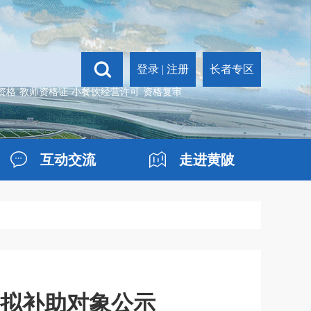
登录
|
注册
长者专区
资格
教师资格证
小餐饮经营许可
资格复审
互动交流
走进黄陂
学拟补助对象公示