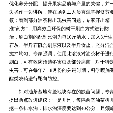
优化养分分配、提升果实品质与产量的关键，并
边操作一边讲解，使在场务工人员直观掌握修剪
领；看到部分油茶树出现虫害问题，专家开出精
准“药方”，用高效且环保的树干刷白方式进行防
治，刷白剂的配制比例为每10斤清水，加入3斤生
石灰、半斤石硫合剂原液以及半斤食盐，充分混
搅拌均匀。专家强调，使用此溶液对油茶树干进
刷白，可有效防治越冬害虫及部分病菌。对于特
虫害，可在每年7—8月份的关键时期，科学喷施
酯类农药进行靶向防控。
针对油茶基地有些地块存在的缺苗问题，专
提出两点改进建议：一是开沟，每隔两垄油茶树
挖一条排水沟，排水沟深度要达到40公分，且须