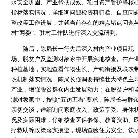
水安全巩固、产业帮扶成效、项目资产管护等核
指标落实情况，详细询问迎检资料归档、自查问
整改等工作进展，并就当前存在的难点堵点问题
村“两委”、驻村工作队进行深入交流研判。
随后，陈局长一行先后深入村内产业项目现
场、脱贫户及监测对象家中开展实地核查。在产
种植基地，实地查看作物生长、产销衔接及联农
农机制落实情况
，
陈局长
强调要持续壮大特色主
产业，增强脱贫群众内生发展动力；在脱贫户和
测对象家中，按照“五访五看”要求，
陈局长
与群
亲切交谈，详细询问家庭收入、政策享受、身体
况及实际困难，仔细核查医保参保、教育资助、
疗救助等政策落实痕迹，现场查验住房安全、饮