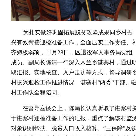
为
扎实做好巩固拓展脱贫攻坚成果同乡村振
兴有效衔接迎检准备工作，全面压实工作责任、
齐短板弱项，
11
月
28
日，区退役军人事务局党组
成员、副局长陈清一行深入木兰乡谌寨村，通过
取汇报、实地核查、入户走访等方式，督导调研
村振兴迎检工作推进情况。谌寨村“两委”干部、
村工作队全程陪同。
在督导座谈会上，陈局长认真听取了谌寨村
于谌寨村迎检准备工作的汇报，重点了解该村监
对象识别帮扶、脱贫人口收入核算、“三保障”及