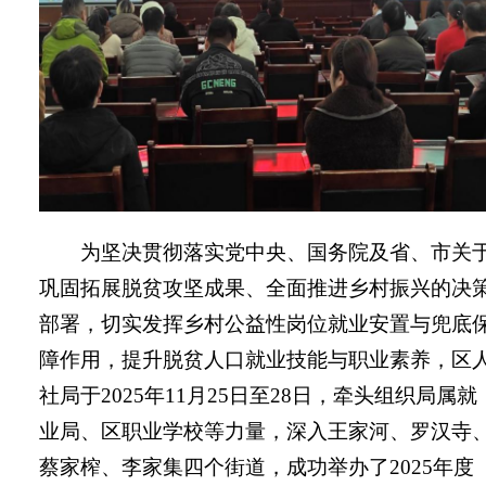
为
坚决贯彻落实党中央、国务院及省、市关
巩固拓展脱贫攻坚成果、全面推进乡村振兴的决
部署，切实发挥乡村公益性岗位就业安置与兜底
障作用，提升脱贫人口就业技能与职业素养，区
社局于
2025
年
11
月
25
日至
28
日，牵头组织局属就
业局、区职业学校等力量，深入王家河、罗汉寺
蔡家榨、李家集四个街道，成功举办了
2025
年度