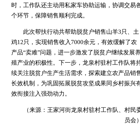
时，工作队还
主动用
私家车
协助
运输
，
协调
交易
个环节
，保障
销售
顺利完成。
此次帮扶行动共帮助脱贫户销售山羊
3
只、土
鸡
12
只，
实现
销售收入
7000
余元，有效
缓解
了农
产品“卖难”问题，进一步激发了脱贫户
继续
发展
殖产业的
积极性
。下一步，龙泉村驻村工作队将
续关注脱贫户生产生活需求，探索建立农产品销
长效机制，为巩固拓展脱贫攻坚成果同乡村振兴
效衔接注入强劲动力。
（来源：
王家河街龙泉村
驻村
工作队
、
村民
员会