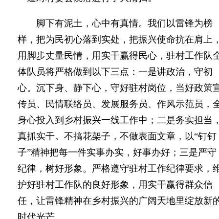
脚下有泥土，心中有真情。我们以雷锋为榜
样，把为民初心落到实处，把振兴使命抗在肩上
用脚步丈量民情，用实干赢得民心，驻村工作队
体队员将严格做到以下
三
点：一是讲政治，守初
心。沉下身、静下心，守好驻村岗位，当好政策
传员、民情联络员、发展服务员、作风示范员
，
身心投入到乡村振兴一线工作中
；
二是务实担当
真抓实干。不搞花架子，不做表面文章，以
“钉钉
子”精神把每一件实事办实，好事办好
；
三是严守
纪律，树好形象。严格遵守驻村工作纪律要求，
护好驻村工作队的良好形象，用实干赢得群众信
任
，
让雷锋精神在乡村振兴的广阔天地里绽放新
时代光芒。