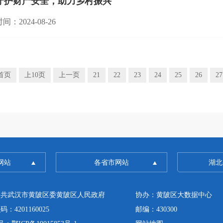
守护财产安全，助力乡村振兴
间：2024-08-26
首页
上10页
上一页
21
22
23
24
25
26
27
网站
各省市网站
湖北
中共武汉市黄陂区委黄陂区人民政府
协办：黄陂区大数据中心
4201160025
邮编：430300