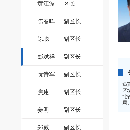
黄江波
区长
陈春晖
副区长
陈聪
副区长
彭斌祥
副区长
阮诗军
副区长
负
区
焦建
副区长
北
局
姜明
副区长
郑威
副区长