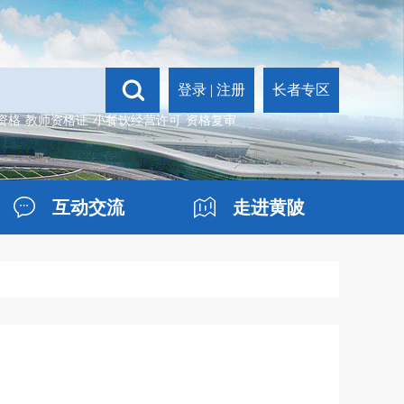
登录
|
注册
长者专区
资格
教师资格证
小餐饮经营许可
资格复审
互动交流
走进黄陂