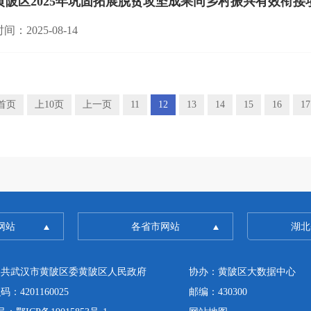
黄陂区2025年巩固拓展脱贫攻坚成果同乡村振兴有效衔
间：2025-08-14
首页
上10页
上一页
11
12
13
14
15
16
17
网站
各省市网站
湖北
中共武汉市黄陂区委黄陂区人民政府
协办：黄陂区大数据中心
4201160025
邮编：430300