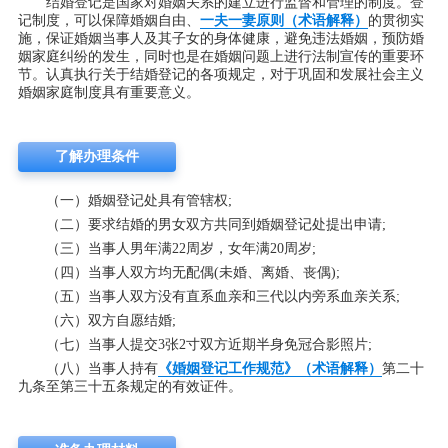
结婚登记是国家对婚姻关系的建立进行监督和管理的制度。登
记制度，可以保障婚姻自由、
一夫一妻原则（术语解释）
的贯彻实
施，保证婚姻当事人及其子女的身体健康，避免违法婚姻，预防婚
姻家庭纠纷的发生，同时也是在婚姻问题上进行法制宣传的重要环
节。认真执行关于结婚登记的各项规定，对于巩固和发展社会主义
婚姻家庭制度具有重要意义。
了解办理条件
（一）婚姻登记处具有管辖权;
（二）要求结婚的男女双方共同到婚姻登记处提出申请;
（三）当事人男年满22周岁，女年满20周岁;
（四）当事人双方均无配偶(未婚、离婚、丧偶);
（五）当事人双方没有直系血亲和三代以内旁系血亲关系;
（六）双方自愿结婚;
（七）当事人提交3张2寸双方近期半身免冠合影照片;
（八）当事人持有
《婚姻登记工作规范》（术语解释）
第二十
九条至第三十五条规定的有效证件。