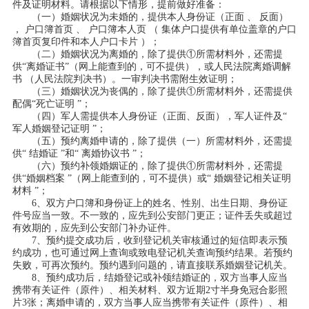
件及证明材料。请根据以下情形，提前做好准备：
（一）婚姻状况为未婚的，提供本人身份证（正面 、 反面）
， 户口簿首页 、 户口簿本人页 （ 集体户口提供有单位盖章的户口
簿首页复印件和本人户口卡片 ）；
（二）婚姻状况为离婚的，除了提供①所需材料外，还需提
供“离婚证书”（网上能查到的，可不提供），或人民法院离婚调解
书 （人民法院判决书）。一审判决书需附生效证明；
（三）婚姻状况为丧偶的，除了提供①所需材料外，还需提供
配偶“死亡证明 ”；
（四）军人需提供本人身份证（正面、反面），军人证件及“
军人婚姻登记证明 ”；
（五）预约离婚申请的，除了提供（一）所需材料外，还需提
供“ 结婚证 ”和“ 离婚协议书 ”；
（六）预约补领婚姻证的，除了提供①所需材料外，还需提
供“婚姻档案 ”（网上能查到的，可不提供）或“ 婚姻登记相关证明
材料 ”；
6、双方户口簿和身份证上的姓名、性别、出生日期、身份证
件号应当一致。不一致的，应先到公安部门更正；证件丢失或超过
有效期的，应先到公安部门补办证件。
7、预约提交成功后，收到登记机关审核通过的短信即表示预
约成功，也可通过网上查询或致电登记机关查询预约结果。若预约
失败，可再次预约。预约遇到问题的，请直接联系婚姻登记机关。
8、预约成功后，结婚登记或补领结婚证的，双方当事人应当
携带有关证件（原件）、相关材料、双方近期2寸半身免冠合影照
片3张；离婚申请的，双方当事人应当携带有关证件（原件）、相