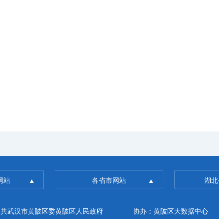
网站
各省市网站
湖北
中共武汉市黄陂区委黄陂区人民政府
协办：黄陂区大数据中心