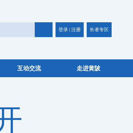
登录
|
注册
长者专区
资格
教师资格证
小餐饮经营许可
事业单位
互动交流
走进黄陂
开