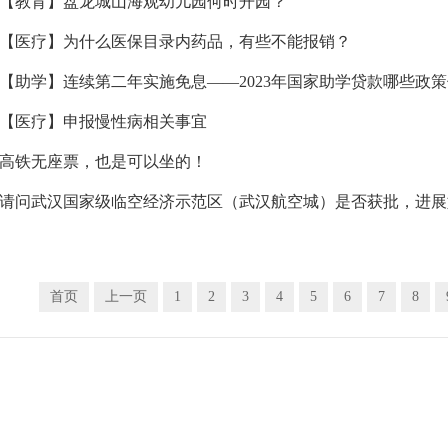
【教育】盘龙城山海观幼儿园何时开园？
【医疗】为什么医保目录内药品，有些不能报销？
【助学】连续第二年实施免息——2023年国家助学贷款哪些政
【医疗】申报慢性病相关事宜
高铁无座票，也是可以坐的！
请问武汉国家级临空经济示范区（武汉航空城）是否获批，进展
首页
上一页
1
2
3
4
5
6
7
8