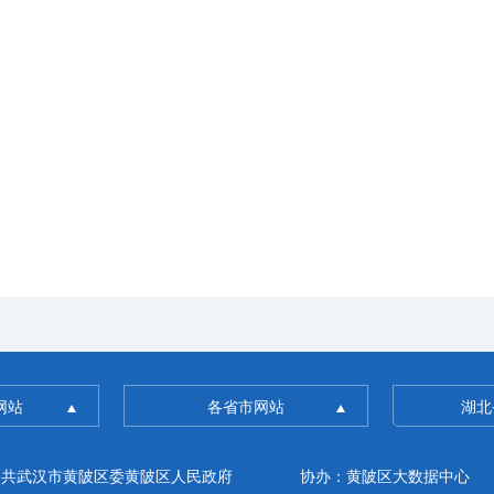
网站
各省市网站
湖北
中共武汉市黄陂区委黄陂区人民政府
协办：黄陂区大数据中心