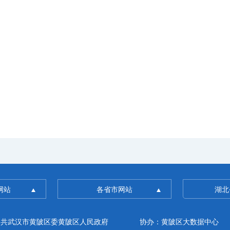
网站
各省市网站
湖北
中共武汉市黄陂区委黄陂区人民政府
协办：黄陂区大数据中心