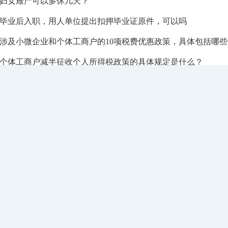
妇女难产可以多休几天？
毕业后入职，用人单位提出扣押毕业证原件，可以吗
涉及小微企业和个体工商户的10项税费优惠政策，具体包括哪些
个体工商户减半征收个人所得税政策的具体规定是什么？
亲情账户与医保个人账户共济的区别在哪里？如何绑定亲情账户
首页
上一页
1
2
3
4
5
6
7
8